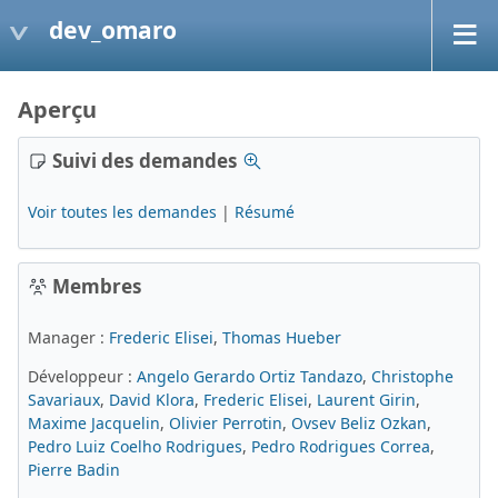
dev_omaro
Aperçu
Suivi des demandes
Voir toutes les demandes
|
Résumé
Membres
Manager :
Frederic Elisei
,
Thomas Hueber
Développeur :
Angelo Gerardo Ortiz Tandazo
,
Christophe
Savariaux
,
David Klora
,
Frederic Elisei
,
Laurent Girin
,
Maxime Jacquelin
,
Olivier Perrotin
,
Ovsev Beliz Ozkan
,
Pedro Luiz Coelho Rodrigues
,
Pedro Rodrigues Correa
,
Pierre Badin