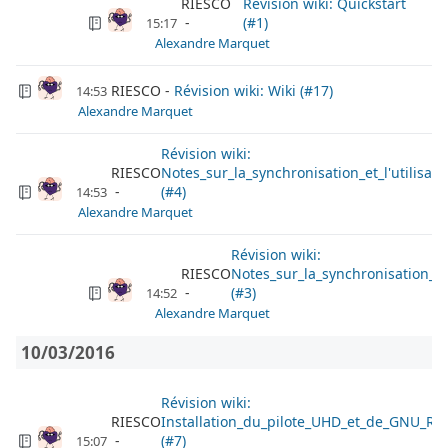
RIESCO
Révision wiki: Quickstart
(#1)
15:17
Alexandre Marquet
RIESCO
Révision wiki: Wiki (#17)
14:53
Alexandre Marquet
Révision wiki:
RIESCO
Notes_sur_la_synchronisation_et_l'utilisa
(#4)
14:53
Alexandre Marquet
Révision wiki:
RIESCO
Notes_sur_la_synchronisation_et
(#3)
14:52
Alexandre Marquet
10/03/2016
Révision wiki:
RIESCO
Installation_du_pilote_UHD_et_de_GNU_Ra
(#7)
15:07