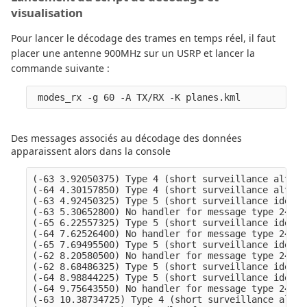
visualisation
Pour lancer le décodage des trames en temps réel, il faut
placer une antenne 900MHz sur un USRP et lancer la
commande suivante :
Des messages associés au décodage des données
apparaissent alors dans la console
(-63 3.92050375) Type 4 (short surveillance altitu
(-64 4.30157850) Type 4 (short surveillance altitu
(-63 4.92450325) Type 5 (short surveillance ident 
(-63 5.30652800) No handler for message type 24 fr
(-65 6.22557325) Type 5 (short surveillance ident 
(-64 7.62526400) No handler for message type 24 fr
(-65 7.69495500) Type 5 (short surveillance ident 
(-62 8.20580500) No handler for message type 24 fr
(-62 8.68486325) Type 5 (short surveillance ident 
(-64 8.98844225) Type 5 (short surveillance ident 
(-64 9.75643550) No handler for message type 24 fr
(-63 10.38734725) Type 4 (short surveillance altit