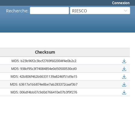
Connexion
Recherche
:
RIESCO
Checksum
MD5: b23b96f2c3bcf2769f602004f4e0b2c2
MD5: 938cf95c3f74084854e0d50500530cd0
MD5: 42b806f462b66331139a8246f51d9a15
MD5: 63617a1bb874e8be7ab283372caaf3b7
MD5: 006df4bb07c9d0d766410e07b3f9f276