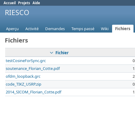
Accueil
Projets
Aide
RIESCO
Aperçu
Activité
Demandes
Temps passé
Wiki
Fichiers
Fichiers
Fichier
testCosineForSync.grc
0
soutenance_Florian_Cotte.pdf
1
ofdm_loopback.grc
2
code_TIKZ_USRP.zip
0
2014_SICOM_Florian_Cotte.pdf
1