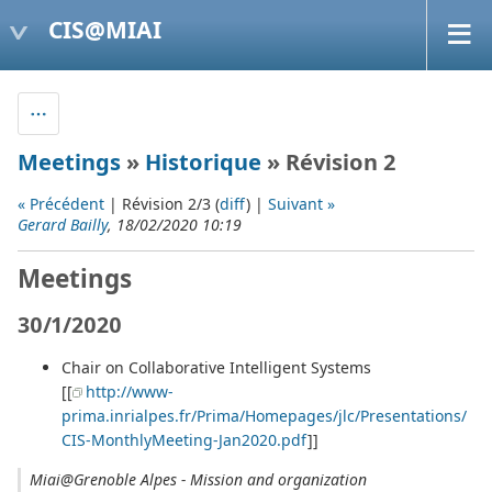
CIS@MIAI
Meetings
»
Historique
» Révision 2
« Précédent
| Révision 2/3 (
diff
) |
Suivant »
Gerard Bailly
, 18/02/2020 10:19
Meetings
30/1/2020
Chair on Collaborative Intelligent Systems
[[
http://www-
prima.inrialpes.fr/Prima/Homepages/jlc/Presentations/
CIS-MonthlyMeeting-Jan2020.pdf
]]
Miai@Grenoble Alpes - Mission and organization