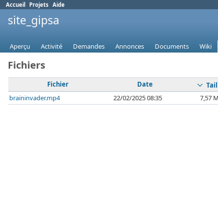
Accueil
Projets
Aide
site_gipsa
Aperçu
Activité
Demandes
Annonces
Documents
Wiki
Fichiers
Fichier
Date
Tail
braininvader.mp4
22/02/2025 08:35
7,57 