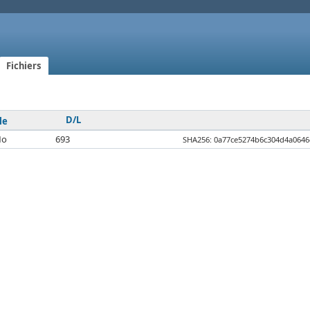
Fichiers
D/L
le
Mo
693
SHA256: 0a77ce5274b6c304d4a064